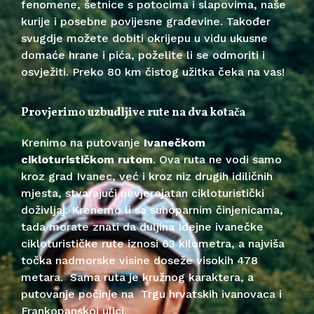
fenomene, šetnice s potocima i slapovima, naše
kurije i posebne povijesne građevine. Također
svugdje možete dobiti okrijepu u vidu ukusne
domaće hrane i pića, poželite li se odmoriti i
osvježiti. Preko 80 km čistog užitka čeka na vas!
Provjerimo uzbudljive rute na dva kotača
Krenimo na putovanje
Ivanečkom
cikloturističkom rutom
. Ova ruta ne vodi samo
kroz grad Ivanec, već i kroz niz drugih idiličnih
mjesta, stvarajući nevjerojatan cikloturistički
doživljaj. Krenemo li sa suhoparnim činjenicama,
tada morate znati da duljina Idejne ivanečke
cikloturističke rute iznosi 63 kilometra, a najviša
točka nadmorske visine doseže visokih 478
metara. Sama ruta je kružnog karaktera, a
putovanje počinje na Trgu hrvatskih ivanovaca i
Frankopanskoj ulici.