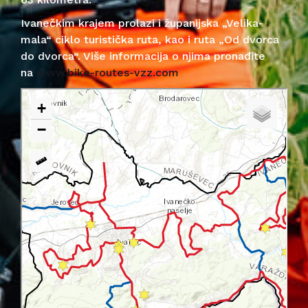
Ivanečkim krajem prolazi i županijska „Velika-
mala“ ciklo turistička ruta, kao i ruta „Od dvorca
do dvorca“. Više informacija o njima pronađite
na
www.bike-routes-vzz.com