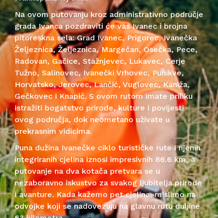
Na ovom putovanju kroz administrativno područje
grada Ivanca pozdraviti će vas Ivanec i brojna
pitoreskna sela: Grad Ivanec, Prigorec, Ivanečka
Željeznica, Željeznica, Margečan, Osečka, Pece,
Radovan, Gačice, Stažnjevec, Lukavec, Cerje
Tužno, Salinovec, Ivanečki Vrhovec, Punikve,
Horvatsko, Jerovec, Lančić, Vuglovec, Kaniža,
Gečkovec i Knapić. S ovom rutom imate priliku
istražiti bogatstvo prirode, kulture i povijesti
ovog područja, dok neometano uživate u
prekrasnim vidicima.
Puna dužina Ivanečke ciklo turističke rute i njenih
integriranih cjelina iznosi impresivnih 86.6 km, a
putovanje na dva kotača pretvara se u
nezaboravno iskustvo za svakog ljubitelja prirode
i avanture. Kada kažemo pet cjelina, mislimo na
odvojke koji se nadovezuju na glavnu rutu duljine
63 kilometra.