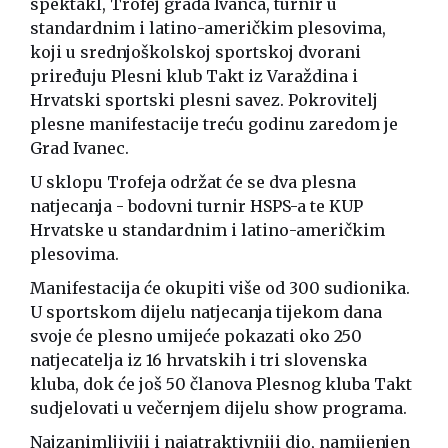
spektakl, Trofej grada Ivanca, turnir u
standardnim i latino-američkim plesovima,
koji u srednjoškolskoj sportskoj dvorani
priređuju Plesni klub Takt iz Varaždina i
Hrvatski sportski plesni savez. Pokrovitelj
plesne manifestacije treću godinu zaredom je
Grad Ivanec.
U sklopu Trofeja održat će se dva plesna
natjecanja - bodovni turnir HSPS-a te KUP
Hrvatske u standardnim i latino-američkim
plesovima.
Manifestacija će okupiti više od 300 sudionika.
U sportskom dijelu natjecanja tijekom dana
svoje će plesno umijeće pokazati oko 250
natjecatelja iz 16 hrvatskih i tri slovenska
kluba, dok će još 50 članova Plesnog kluba Takt
sudjelovati u večernjem dijelu show programa.
Najzanimljiviji i najatraktivniji dio, namijenjen