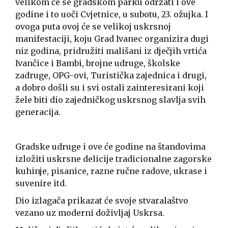
velikom će se gradskom parku održati i ove
godine i to uoči Cvjetnice, u subotu, 23. ožujka. I
ovoga puta ovoj će se velikoj uskrsnoj
manifestaciji, koju Grad Ivanec organizira dugi
niz godina, pridružiti mališani iz dječjih vrtića
Ivančice i Bambi, brojne udruge, školske
zadruge, OPG-ovi, Turistička zajednica i drugi,
a dobro došli su i svi ostali zainteresirani koji
žele biti dio zajedničkog uskrsnog slavlja svih
generacija.
Gradske udruge i ove će godine na štandovima
izložiti uskrsne delicije tradicionalne zagorske
kuhinje, pisanice, razne ručne radove, ukrase i
suvenire itd.
Dio izlagača prikazat će svoje stvaralaštvo
vezano uz moderni doživljaj Uskrsa.