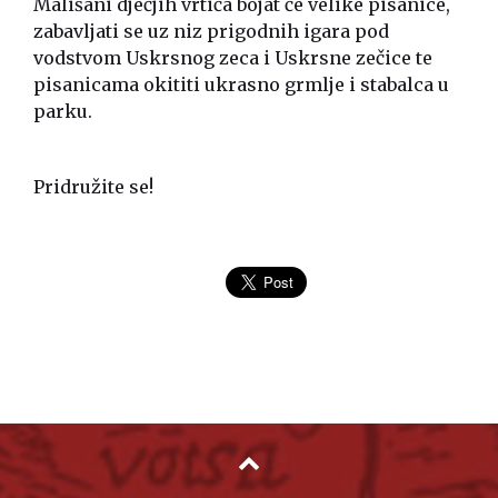
Mališani dječjih vrtića bojat će velike pisanice,
zabavljati se uz niz prigodnih igara pod
vodstvom Uskrsnog zeca i Uskrsne zečice te
pisanicama okititi ukrasno grmlje i stabalca u
parku.
Pridružite se!