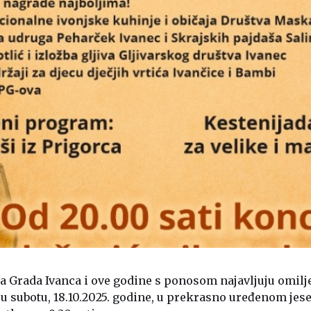
ca Grada Ivanca i ove godine s ponosom najavljuju omil
ti u subotu, 18.10.2025. godine, u prekrasno uređenom j