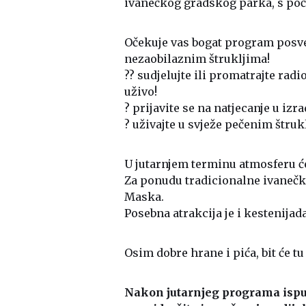
ivanečkog gradskog parka, s poče
Očekuje vas bogat program posve
nezaobilaznim štrukljima!
?‍? sudjelujte ili promatrajte rad
uživo!
? prijavite se na natjecanje u izra
? uživajte u svježe pečenim štruk
U jutarnjem terminu atmosferu će
Za ponudu tradicionalne ivanečke
Maska.
Posebna atrakcija je i kestenijad
Osim dobre hrane i pića, bit će t
Nakon jutarnjeg programa ispu