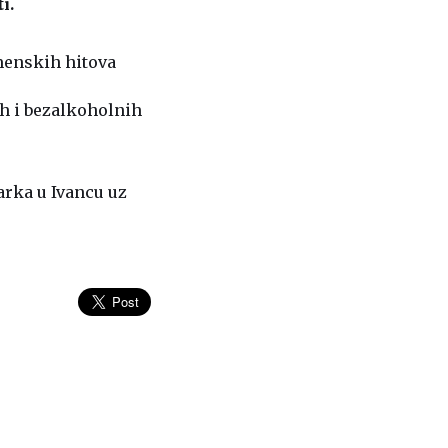
i.
emenskih hitova
ih i bezalkoholnih
arka u Ivancu uz