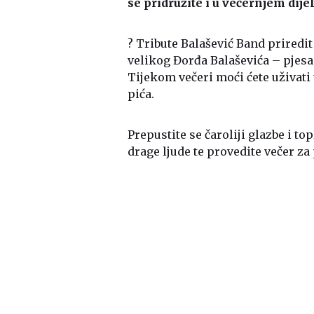
se pridružite i u večernjem dije
? Tribute Balašević Band priredit
velikog Đorđa Balaševića – pjesa
Tijekom večeri moći ćete uživati
pića.
Prepustite se čaroliji glazbe i 
drage ljude te provedite večer z