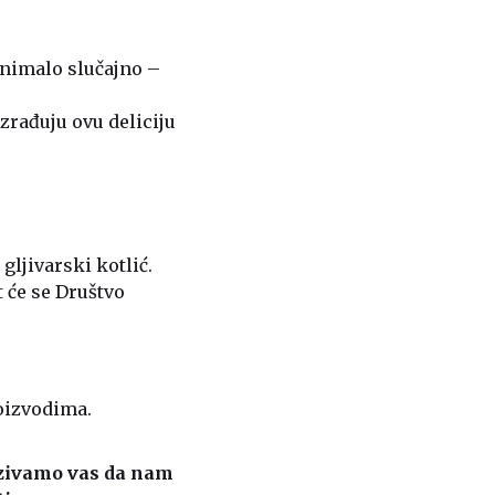
 nimalo slučajno –
izrađuju ovu deliciju
gljivarski kotlić.
 će se Društvo
roizvodima.
ozivamo vas da nam