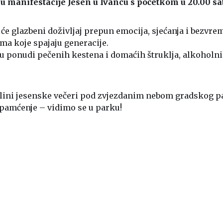
lu manifestacije Jesen u Ivancu s početkom u 20.00 sat
 će glazbeni doživljaj prepun emocija, sjećanja i bezvr
ma koje spajaju generacije.
 u ponudi pečenih kestena i domaćih štruklja, alkoholn
toplini jesenske večeri pod zvjezdanim nebom gradskog p
a pamćenje – vidimo se u parku!