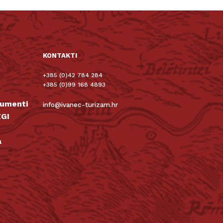
KONTAKTI
+385 (0)42 784 284
+385 (0)99 168 4893
kumenti
info@ivanec-turizam.hr
GI
a