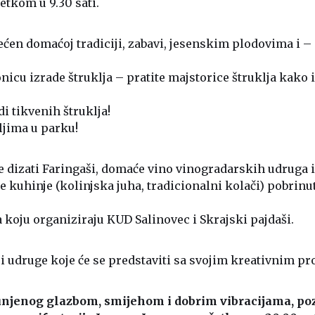
tkom u 9.30 sati.
ćen domaćoj tradiciji, zabavi, jesenskim plodovima i –
ionicu izrade štruklja – pratite majstorice štruklja kako 
di tikvenih štruklja!
ljima u parku!
 dizati Faringaši, domaće vino vinogradarskih udruga i 
 kuhinje (kolinjska juha, tradicionalni kolači) pobrinut
a koju organiziraju KUD Salinovec i Skrajski pajdaši.
u i udruge koje će se predstaviti sa svojim kreativnim p
njenog glazbom, smijehom i dobrim vibracijama, p