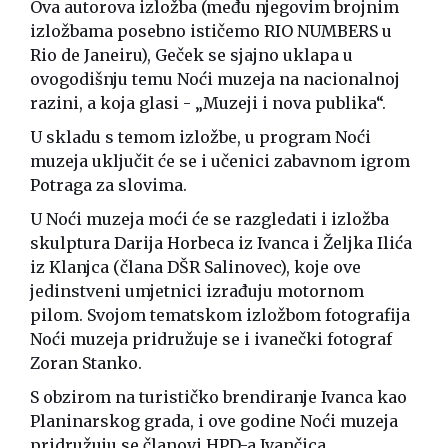
Ova autorova izložba (među njegovim brojnim
izložbama posebno ističemo RIO NUMBERS u
Rio de Janeiru), Geček se sjajno uklapa u
ovogodišnju temu Noći muzeja na nacionalnoj
razini, a koja glasi - „Muzeji i nova publika“.
U skladu s temom izložbe, u program Noći
muzeja uključit će se i učenici zabavnom igrom
Potraga za slovima.
U Noći muzeja moći će se razgledati i izložba
skulptura Darija Horbeca iz Ivanca i Željka Ilića
iz Klanjca (člana DŠR Salinovec), koje ove
jedinstveni umjetnici izrađuju motornom
pilom. Svojom tematskom izložbom fotografija
Noći muzeja pridružuje se i ivanečki fotograf
Zoran Stanko.
S obzirom na turističko brendiranje Ivanca kao
Planinarskog grada, i ove godine Noći muzeja
pridružuju se članovi HPD-a Ivančica.