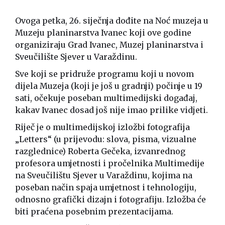
Ovoga petka, 26. siječnja dođite na Noć muzeja u
Muzeju planinarstva Ivanec koji ove godine
organiziraju Grad Ivanec, Muzej planinarstva i
Sveučilište Sjever u Varaždinu.
Sve koji se pridruže programu koji u novom
dijela Muzeja (koji je još u gradnji) počinje u 19
sati, očekuje poseban multimedijski događaj,
kakav Ivanec dosad još nije imao prilike vidjeti.
Riječ je o multimedijskoj izložbi fotografija
„Letters“ (u prijevodu: slova, pisma, vizualne
razglednice) Roberta Gečeka, izvanrednog
profesora umjetnosti i pročelnika Multimedije
na Sveučilištu Sjever u Varaždinu, kojima na
poseban način spaja umjetnost i tehnologiju,
odnosno grafički dizajn i fotografiju. Izložba će
biti praćena posebnim prezentacijama.