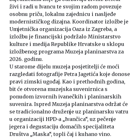
živi i radi u Ivancu te svojim radom povezuje
osobnu priču, lokalnu zajednicu i nasljeđe
modernističkog dizajna. Koordinator izložbe je
Umjetnička organizacija Oaza iz Zagreba, a
izložbu je financijski podržalo Ministarstvo
kulture i medija Republike Hrvatske u sklopu
izložbenog programa Muzeja planinarstva za
2026. godinu.
U starome dijelu muzeja posjetitelji će moći
razgledati fotografije Petra Jagetića koje donose
pravi zimski ugođaj. Kao i prethodnih godina,
bit će otvorena muzejska suvenirnica s
ponudom izvornih ivanečkih i planinarskih
suvenira. Ispred Muzeja planinarstva održat će
se tradicionalno druženje uz planinarsku vatru
u organizaciji HPD-a „Ivančica“, uz pečenje
jegera i degustaciju domaćih specijaliteta
Društva „Maska“, topli čaj i kuhano vino.