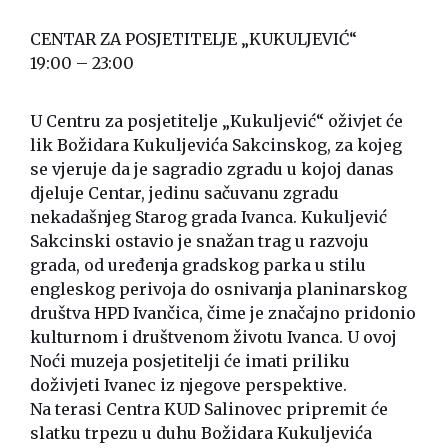
CENTAR ZA POSJETITELJE „KUKULJEVIĆ“
19:00 – 23:00
U Centru za posjetitelje „Kukuljević“ oživjet će
lik Božidara Kukuljevića Sakcinskog, za kojeg
se vjeruje da je sagradio zgradu u kojoj danas
djeluje Centar, jedinu sačuvanu zgradu
nekadašnjeg Starog grada Ivanca. Kukuljević
Sakcinski ostavio je snažan trag u razvoju
grada, od uređenja gradskog parka u stilu
engleskog perivoja do osnivanja planinarskog
društva HPD Ivančica, čime je značajno pridonio
kulturnom i društvenom životu Ivanca. U ovoj
Noći muzeja posjetitelji će imati priliku
doživjeti Ivanec iz njegove perspektive.
Na terasi Centra KUD Salinovec pripremit će
slatku trpezu u duhu Božidara Kukuljevića