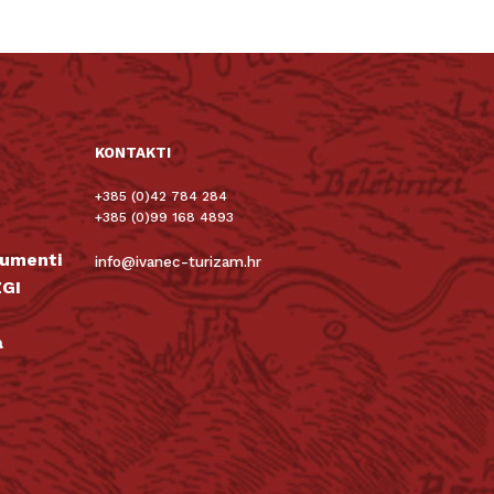
KONTAKTI
+385 (0)42 784 284
+385 (0)99 168 4893
kumenti
info@ivanec-turizam.hr
GI
a