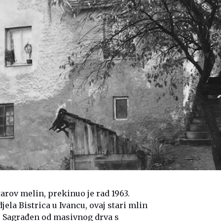
tarov melin, prekinuo je rad 1963.
ela Bistrica u Ivancu, ovaj stari mlin
. Sagrađen od masivnog drva s