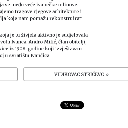
a se među veće ivanečke mlinove.
jemo tragove njegove arhitekture i
afija koje nam pomažu rekonstruirati
oja je tu živjela aktivno je sudjelovala
tu Ivanca. Andro Milić, član obitelji,
ce iz 1908. godine koji izvještava o
 u svratištu Ivančica.
VIDIKOVAC STRIČEVO »