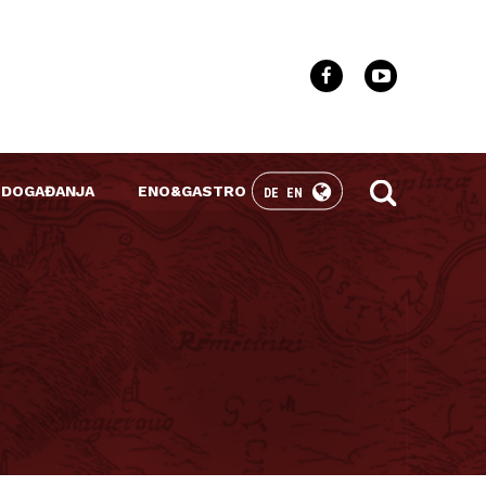
 DOGAĐANJA
ENO&GASTRO
DE
EN