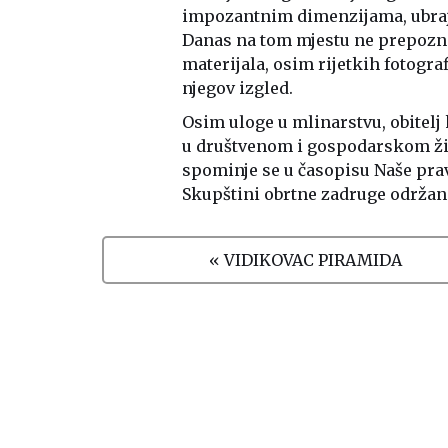
impozantnim dimenzijama, ubraj
Danas na tom mjestu ne prepozna
materijala, osim rijetkih fotogr
njegov izgled.
Osim uloge u mlinarstvu, obitelj k
u društvenom i gospodarskom živo
spominje se u časopisu Naše pravi
Skupštini obrtne zadruge održanoj
« VIDIKOVAC PIRAMIDA