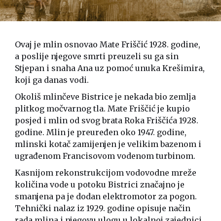
Ovaj je mlin osnovao Mate Friščić 1928. godine,
a poslije njegove smrti preuzeli su ga sin
Stjepan i snaha Ana uz pomoć unuka Krešimira,
koji ga danas vodi.
Okoliš mlinčeve Bistrice je nekada bio zemlja
plitkog močvarnog tla. Mate Friščić je kupio
posjed i mlin od svog brata Roka Friščića 1928.
godine. Mlin je preuređen oko 1947. godine,
mlinski kotač zamijenjen je velikim bazenom i
ugrađenom Francisovom vodenom turbinom.
Kasnijom rekonstrukcijom vodovodne mreže
količina vode u potoku Bistrici značajno je
smanjena pa je dodan elektromotor za pogon.
Tehnički nalaz iz 1929. godine opisuje način
rada mlina i njegovu ulogu u lokalnoj zajednici.