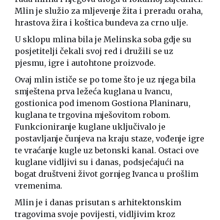
Mlin je služio za mljevenje žita i preradu oraha,
hrastova žira i koštica bundeva za crno ulje.
U sklopu mlina bila je Melinska soba gdje su
posjetitelji čekali svoj red i družili se uz
pjesmu, igre i autohtone proizvode.
Ovaj mlin ističe se po tome što je uz njega bila
smještena prva ležeća kuglana u Ivancu,
gostionica pod imenom Gostiona Planinaru,
kuglana te trgovina mješovitom robom.
Funkcioniranje kuglane uključivalo je
postavljanje čunjeva na kraju staze, vođenje igre
te vraćanje kugle uz betonski kanal. Ostaci ove
kuglane vidljivi su i danas, podsjećajući na
bogat društveni život gornjeg Ivanca u prošlim
vremenima.
Mlin je i danas prisutan s arhitektonskim
tragovima svoje povijesti, vidljivim kroz