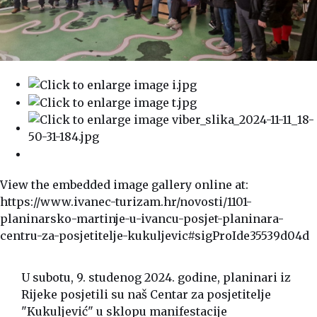
View the embedded image gallery online at:
https://www.ivanec-turizam.hr/novosti/1101-
planinarsko-martinje-u-ivancu-posjet-planinara-
centru-za-posjetitelje-kukuljevic#sigProIde35539d04d
U subotu, 9. studenog 2024. godine, planinari iz
Rijeke posjetili su naš Centar za posjetitelje
"Kukuljević" u sklopu manifestacije