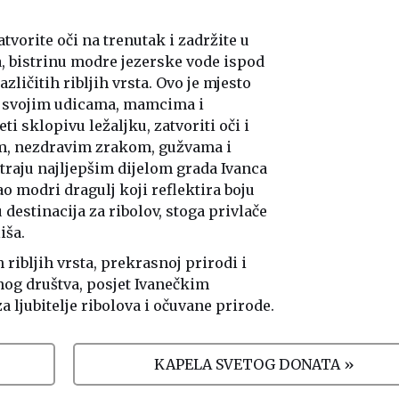
tvorite oči na trenutak i zadržite u
, bistrinu modre jezerske vode ispod
zličitih ribljih vrsta. Ovo je mjesto
sa svojim udicama, mamcima i
i sklopivu ležaljku, zatvoriti oči i
m, nezdravim zrakom, gužvama i
raju najljepšim dijelom grada Ivanca
ao modri dragulj koji reflektira boju
 destinacija za ribolov, stoga privlače
liša.
 ribljih vrsta, prekrasnoj prirodi i
nog društva, posjet Ivanečkim
a ljubitelje ribolova i očuvane prirode.
KAPELA SVETOG DONATA »