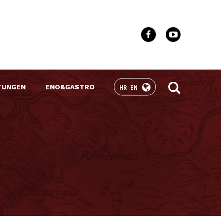
TUNGEN
ENO&GASTRO
HR
EN