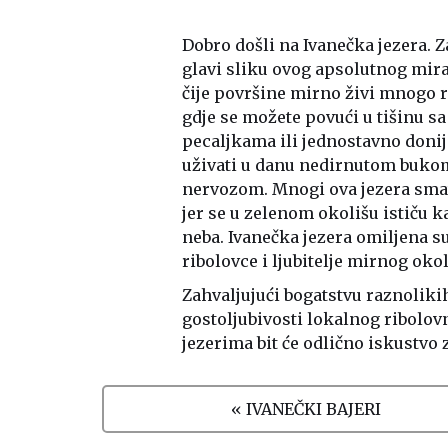
Dobro došli na Ivanečka jezera. Za
glavi sliku ovog apsolutnog mira
čije površine mirno živi mnogo ra
gdje se možete povući u tišinu 
pecaljkama ili jednostavno donijet
uživati u danu nedirnutom buko
nervozom. Mnogi ova jezera smat
jer se u zelenom okolišu ističu k
neba. Ivanečka jezera omiljena su
ribolovce i ljubitelje mirnog oko
Zahvaljujući bogatstvu raznolikih
gostoljubivosti lokalnog ribolov
jezerima bit će odlično iskustvo z
« IVANEČKI BAJERI