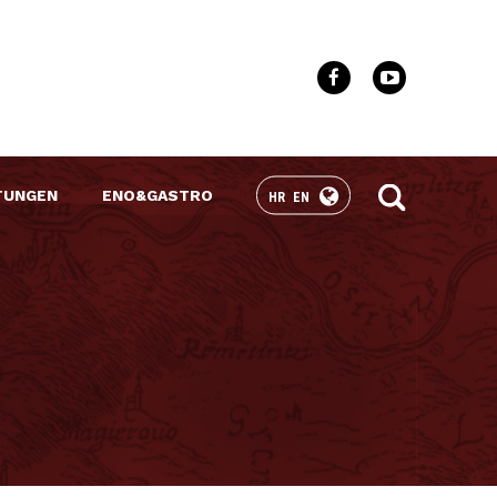
TUNGEN
ENO&GASTRO
HR
EN