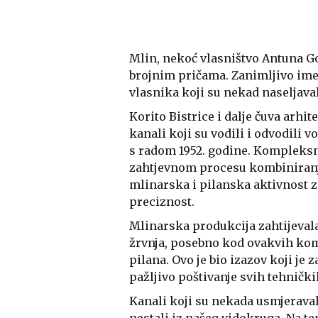
Mlin, nekoć vlasništvo Antuna Got
brojnim pričama. Zanimljivo ime
vlasnika koji su nekad naseljavali
Korito Bistrice i dalje čuva arhi
kanali koji su vodili i odvodili v
s radom 1952. godine. Kompleksn
zahtjevnom procesu kombiniranj
mlinarska i pilanska aktivnost z
preciznost.
Mlinarska produkcija zahtijeval
žrvnja, posebno kod ovakvih kom
pilana. Ovo je bio izazov koji je 
pažljivo poštivanje svih tehničk
Kanali koji su nekada usmjeraval