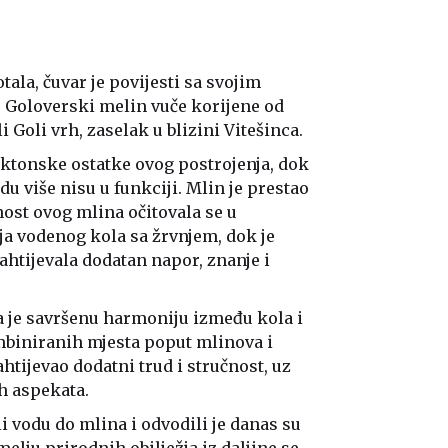
ala, čuvar je povijesti sa svojim
 Goloverski melin vuče korijene od
 Goli vrh, zaselak u blizini Vitešinca.
tektonske ostatke ovog postrojenja, dok
odu više nisu u funkciji. Mlin je prestao
ost ovog mlina očitovala se u
a vodenog kola sa žrvnjem, dok je
ahtijevala dodatan napor, znanje i
a je savršenu harmoniju između kola i
biniranih mjesta poput mlinova i
zahtijevao dodatni trud i stručnost, uz
ih aspekata.
i vodu do mlina i odvodili je danas su