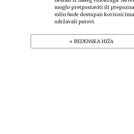
nestali iz našeg vidokruga. Na te
moglo pretpostaviti ili prepoznat
mlin bude dostupan korisnicima 
održavali putovi.
« BEDENSKA HIŽA