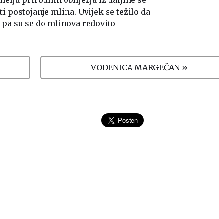
melju prirodnih obilježja iz daljine se
i postojanje mlina. Uvijek se težilo da
pa su se do mlinova redovito
VODENICA MARGEČAN »