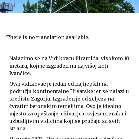
There is no translation available.
Nalazimo se na Vidikovcu Piramida, visokom 10
metara, koji je izgrađen na najvišoj koti
Ivančice.
Ovaj vidikovac je jedan od najljepših na
području kontinentalne Hrvatske jer se nalazi u
središtu Zagorja. Izgrađen je od željeza na
čvrstim betonskim temeljima. Ovo je idealno
mjesto za opuštanje, uživanje u svježem zraku i
uzbudljivim vidicima koji se pružaju sa svih
strana.
U srpnju 1893., Hrvatsko planinarsko društvo