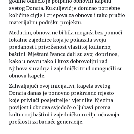
godine odlučio je potpuno obnoviti kapelu
svetog Donata. Kukuljević je donirao potrebne
količine cigle i crjepova za obnovu i tako pružio
materijalnu podršku projektu.
Međutim, obnova ne bi bila moguća bez pomoći
lokalne zajednice koja je pokazala svoju
predanost i privrženost vlastitoj kulturnoj
baštini. Mještani Ivanca dali su svoj doprinos,
kako u novcu tako i kroz dobrovoljni rad.
Njihova suradnja i zajednički trud omogućili su
obnovu kapele.
Zahvaljujući ovoj inicijativi, kapela svetog
Donata danas je ponovno prekrasno mjesto
koje privlači posjetitelje i vjernike. Njezina
povijest i obnova svjedoče o ljubavi prema
kulturnoj baštini i zajedničkom cilju očuvanja
prošlosti za buduće generacije.