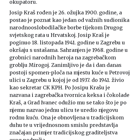
okupatoru.
Josip Kraš rođen je 26. ožujka 1900. godine, a
postao je poznat kao jedan od važnih sudionika
narodnooslobodilačke borbe tijekom Drugog
svjetskog rata u Hrvatskoj. Josip Kraš je
poginuo 18. listopada 1941. godine u Zagrebu u
okršaju s ustašama. Sahranjen je 1968. godine u
grobnici narodnih heroja na zagrebačkom
groblju Mirogoj. Zanimljivo je da i dan danas
postoji spomen-ploča na mjestu kuće u Petrovoj
ulici u Zagrebu u kojoj je od 1937. do 1941. živio
kao sekretar CK KPH. Po Josipu Krašu je
nazvana i zagrebačka tvornica keksa i čokolade
Kraš, a Grad Ivanec odužio mu se tako što je po
njemu nazvao jednu ulicu te uredio njegovu
rodnu kuću. Ona je obnovljena u tradicijskom
duhu te u vrijednosnom smislu predstavlja
značajan primjer tradicijskog graditeljstva
ovog područja.