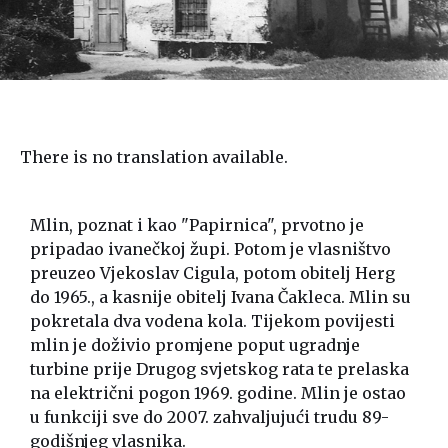
There is no translation available.
Mlin, poznat i kao "Papirnica", prvotno je
pripadao ivanečkoj župi. Potom je vlasništvo
preuzeo Vjekoslav Cigula, potom obitelj Herg
do 1965., a kasnije obitelj Ivana Čakleca. Mlin su
pokretala dva vodena kola. Tijekom povijesti
mlin je doživio promjene poput ugradnje
turbine prije Drugog svjetskog rata te prelaska
na električni pogon 1969. godine. Mlin je ostao
u funkciji sve do 2007. zahvaljujući trudu 89-
godišnjeg vlasnika.