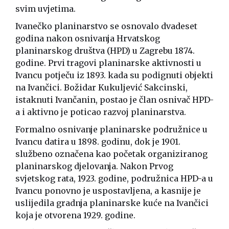
svim uvjetima.
Ivanečko planinarstvo se osnovalo dvadeset
godina nakon osnivanja Hrvatskog
planinarskog društva (HPD) u Zagrebu 1874.
godine. Prvi tragovi planinarske aktivnosti u
Ivancu potječu iz 1893. kada su podignuti objekti
na Ivančici. Božidar Kukuljević Sakcinski,
istaknuti Ivančanin, postao je član osnivač HPD-
a i aktivno je poticao razvoj planinarstva.
Formalno osnivanje planinarske podružnice u
Ivancu datira u 1898. godinu, dok je 1901.
službeno označena kao početak organiziranog
planinarskog djelovanja. Nakon Prvog
svjetskog rata, 1923. godine, podružnica HPD-a u
Ivancu ponovno je uspostavljena, a kasnije je
uslijedila gradnja planinarske kuće na Ivančici
koja je otvorena 1929. godine.